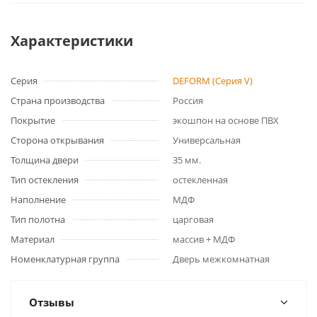
Характеристики
Серия
DEFORM (Серия V)
Страна производства
Россия
Покрытие
экошпон на основе ПВХ
Сторона открывания
Универсальная
Толщина двери
35 мм.
Тип остекления
остекленная
Наполнение
МДФ
Тип полотна
царговая
Материал
массив + МДФ
Номенклатурная группа
Дверь межкомнатная
Отзывы