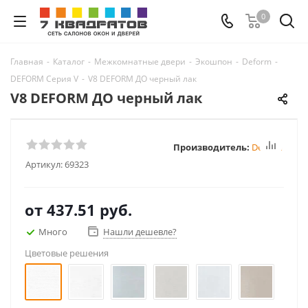
0
Главная
-
Каталог
-
Межкомнатные двери
-
Экошпон
-
Deform
-
DEFORM Серия V
-
V8 DEFORM ДО черный лак
V8 DEFORM ДО черный лак
Производитель:
Deform
Артикул:
69323
от
437.51 руб.
Много
Нашли дешевле?
Цветовые решения