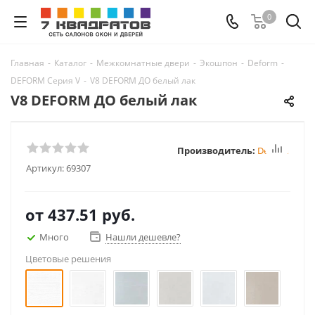
0
Главная
-
Каталог
-
Межкомнатные двери
-
Экошпон
-
Deform
-
DEFORM Серия V
-
V8 DEFORM ДО белый лак
V8 DEFORM ДО белый лак
Производитель:
Deform
Артикул:
69307
от
437.51 руб.
Много
Нашли дешевле?
Цветовые решения