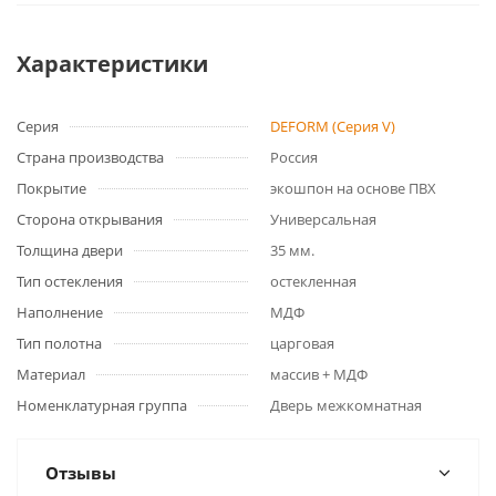
Характеристики
Серия
DEFORM (Серия V)
Страна производства
Россия
Покрытие
экошпон на основе ПВХ
Сторона открывания
Универсальная
Толщина двери
35 мм.
Тип остекления
остекленная
Наполнение
МДФ
Тип полотна
царговая
Материал
массив + МДФ
Номенклатурная группа
Дверь межкомнатная
Отзывы