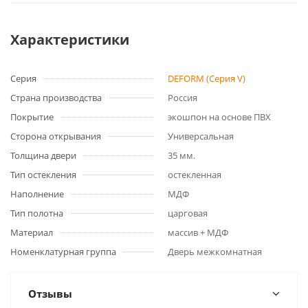
Характеристики
Серия
DEFORM (Серия V)
Страна производства
Россия
Покрытие
экошпон на основе ПВХ
Сторона открывания
Универсальная
Толщина двери
35 мм.
Тип остекления
остекленная
Наполнение
МДФ
Тип полотна
царговая
Материал
массив + МДФ
Номенклатурная группа
Дверь межкомнатная
Отзывы