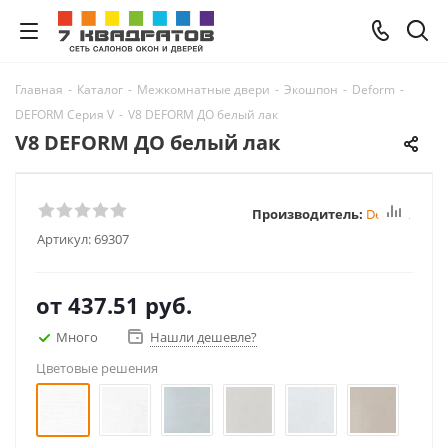
Главная
-
Каталог
-
Межкомнатные двери
-
Экошпон
-
Deform
-
DEFORM Серия V
-
V8 DEFORM ДО белый лак
V8 DEFORM ДО белый лак
Производитель:
Deform
Артикул:
69307
от
437.51 руб.
Много
Нашли дешевле?
Цветовые решения