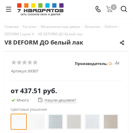
0
Главная
-
Каталог
-
Межкомнатные двери
-
Экошпон
-
Deform
-
DEFORM Серия V
-
V8 DEFORM ДО белый лак
V8 DEFORM ДО белый лак
Производитель:
Deform
Артикул:
69307
от
437.51 руб.
Много
Нашли дешевле?
Цветовые решения