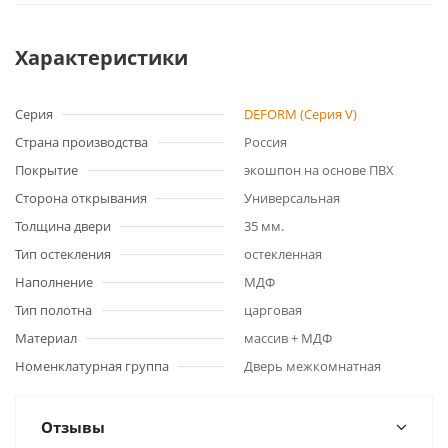
Характеристики
Серия
DEFORM (Серия V)
Страна производства
Россия
Покрытие
экошпон на основе ПВХ
Сторона открывания
Универсальная
Толщина двери
35 мм.
Тип остекления
остекленная
Наполнение
МДФ
Тип полотна
царговая
Материал
массив + МДФ
Номенклатурная группа
Дверь межкомнатная
Отзывы