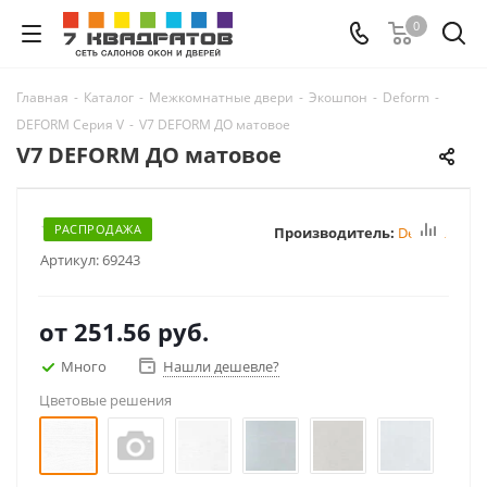
0
Главная
-
Каталог
-
Межкомнатные двери
-
Экошпон
-
Deform
-
DEFORM Серия V
-
V7 DEFORM ДО матовое
V7 DEFORM ДО матовое
РАСПРОДАЖА
Производитель:
Deform
Артикул:
69243
от
251.56 руб.
Много
Нашли дешевле?
Цветовые решения