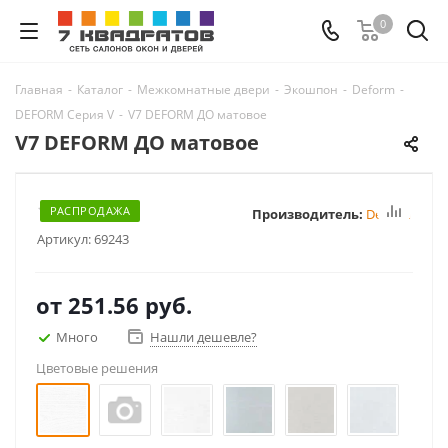
0
Главная
-
Каталог
-
Межкомнатные двери
-
Экошпон
-
Deform
-
DEFORM Серия V
-
V7 DEFORM ДО матовое
V7 DEFORM ДО матовое
РАСПРОДАЖА
Производитель:
Deform
Артикул:
69243
от
251.56 руб.
Много
Нашли дешевле?
Цветовые решения