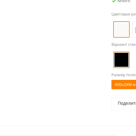
Много
Цветовые р
Вариант стек
Размер поло
600x2000 м
Поделит