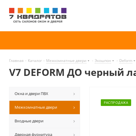
Главная
-
Каталог
-
Межкомнатные двери
-
Экошпон
-
Deform
V7 DEFORM ДО черный л
Окна и двери ПВХ
РАСПРОДАЖА
Межкомнатные двери
Входные двери
Дверная фурнитура