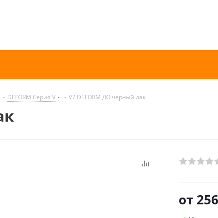
-
DEFORM Серия V
-
V7 DEFORM ДО черный лак
ак
от
256