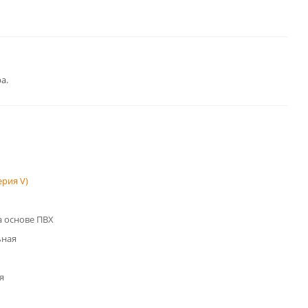
а.
рия V)
 основе ПВХ
ьная
я