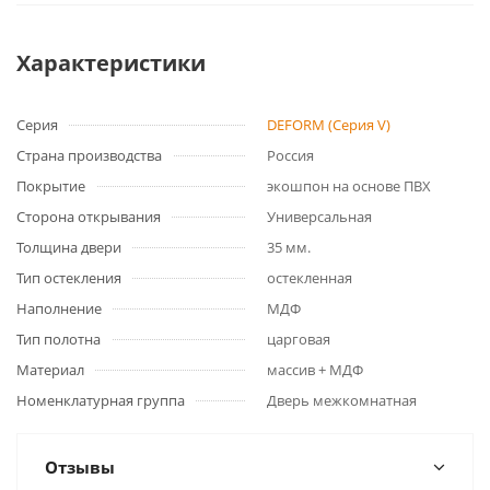
Характеристики
Серия
DEFORM (Серия V)
Страна производства
Россия
Покрытие
экошпон на основе ПВХ
Сторона открывания
Универсальная
Толщина двери
35 мм.
Тип остекления
остекленная
Наполнение
МДФ
Тип полотна
царговая
Материал
массив + МДФ
Номенклатурная группа
Дверь межкомнатная
Отзывы