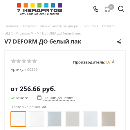
0
Главная
-
Каталог
-
Межкомнатные двери
-
Экошпон
-
Deform
-
DEFORM Серия V
-
V7 DEFORM ДО белый лак
V7 DEFORM ДО белый лак
Производитель:
Deform
Артикул:
69259
от
256.66 руб.
Много
Нашли дешевле?
Цветовые решения