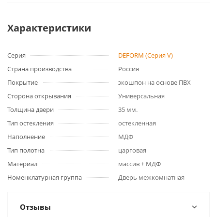
Характеристики
Серия
DEFORM (Серия V)
Страна производства
Россия
Покрытие
экошпон на основе ПВХ
Сторона открывания
Универсальная
Толщина двери
35 мм.
Тип остекления
остекленная
Наполнение
МДФ
Тип полотна
царговая
Материал
массив + МДФ
Номенклатурная группа
Дверь межкомнатная
Отзывы