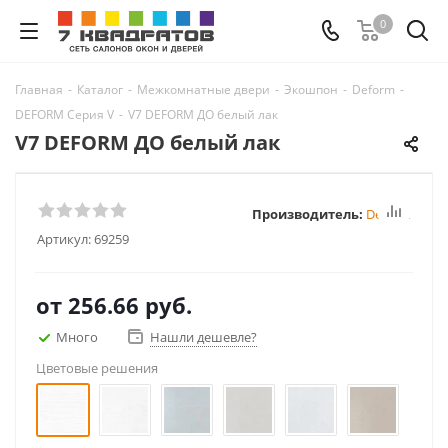
0
Главная
-
Каталог
-
Межкомнатные двери
-
Экошпон
-
Deform
-
DEFORM Серия V
-
V7 DEFORM ДО белый лак
V7 DEFORM ДО белый лак
Производитель:
Deform
Артикул:
69259
от
256.66 руб.
Много
Нашли дешевле?
Цветовые решения