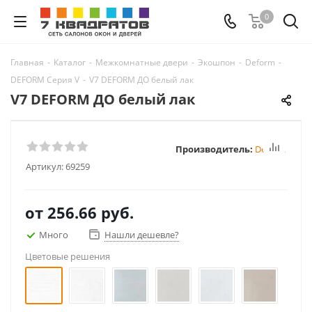
0
Главная
-
Каталог
-
Межкомнатные двери
-
Экошпон
-
Deform
-
DEFORM Серия V
-
V7 DEFORM ДО белый лак
V7 DEFORM ДО белый лак
Производитель:
Deform
Артикул:
69259
от
256.66 руб.
Много
Нашли дешевле?
Цветовые решения