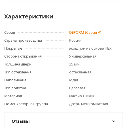
Характеристики
Серия
DEFORM (Серия V)
Страна производства
Россия
Покрытие
экошпон на основе ПВХ
Сторона открывания
Универсальная
Толщина двери
35 мм.
Тип остекления
остекленная
Наполнение
МДФ
Тип полотна
царговая
Материал
массив + МДФ
Номенклатурная группа
Дверь межкомнатная
Отзывы