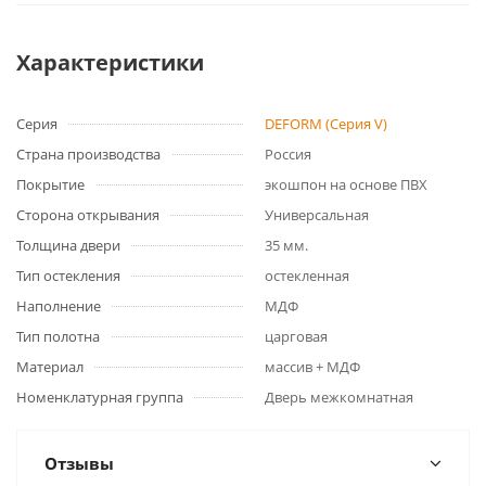
Характеристики
Серия
DEFORM (Серия V)
Страна производства
Россия
Покрытие
экошпон на основе ПВХ
Сторона открывания
Универсальная
Толщина двери
35 мм.
Тип остекления
остекленная
Наполнение
МДФ
Тип полотна
царговая
Материал
массив + МДФ
Номенклатурная группа
Дверь межкомнатная
Отзывы