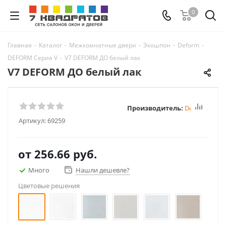
0
Главная
-
Каталог
-
Межкомнатные двери
-
Экошпон
-
Deform
-
DEFORM Серия V
-
V7 DEFORM ДО белый лак
V7 DEFORM ДО белый лак
Производитель:
Deform
Артикул:
69259
от
256.66 руб.
Много
Нашли дешевле?
Цветовые решения