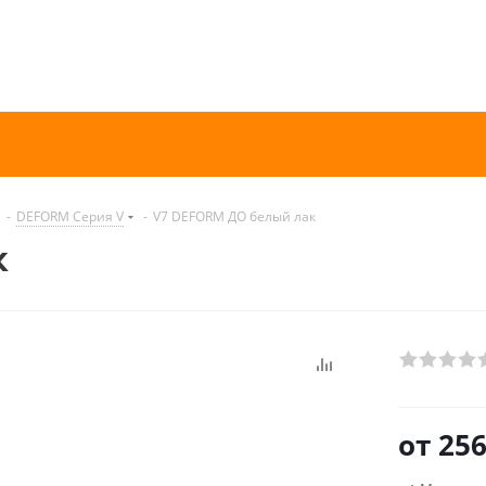
-
DEFORM Серия V
-
V7 DEFORM ДО белый лак
к
от
256