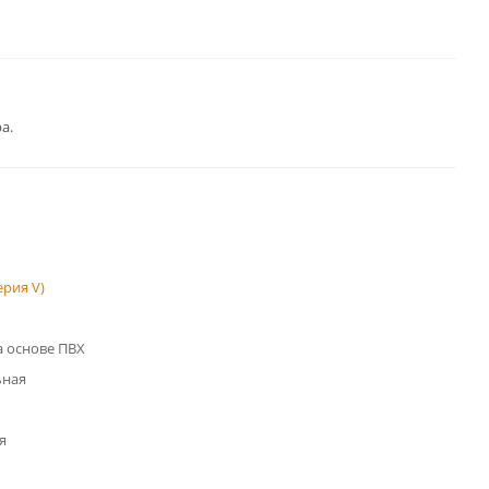
а.
рия V)
 основе ПВХ
ьная
я