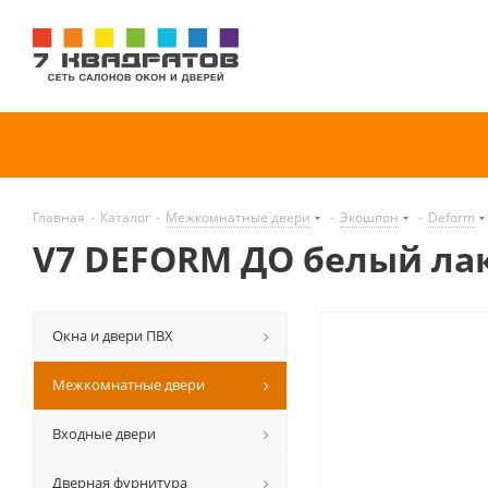
Главная
-
Каталог
-
Межкомнатные двери
-
Экошпон
-
Deform
V7 DEFORM ДО белый ла
Окна и двери ПВХ
Межкомнатные двери
Входные двери
Дверная фурнитура