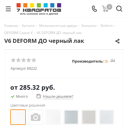
0
Главная
-
Каталог
-
Межкомнатные двери
-
Экошпон
-
Deform
-
DEFORM Серия V
-
V6 DEFORM ДО черный лак
V6 DEFORM ДО черный лак
Производитель:
Deform
Артикул:
69222
от
285.32 руб.
Много
Нашли дешевле?
Цветовые решения