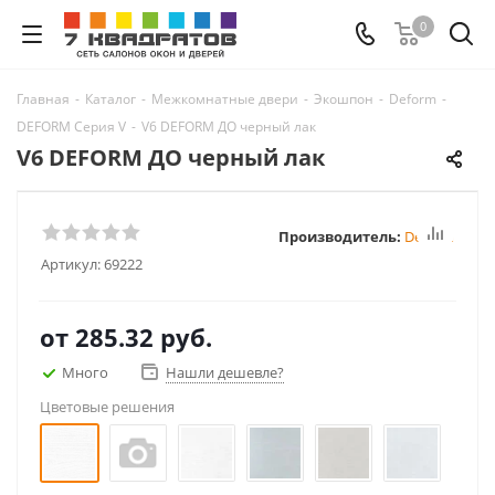
0
Главная
-
Каталог
-
Межкомнатные двери
-
Экошпон
-
Deform
-
DEFORM Серия V
-
V6 DEFORM ДО черный лак
V6 DEFORM ДО черный лак
Производитель:
Deform
Артикул:
69222
от
285.32 руб.
Много
Нашли дешевле?
Цветовые решения