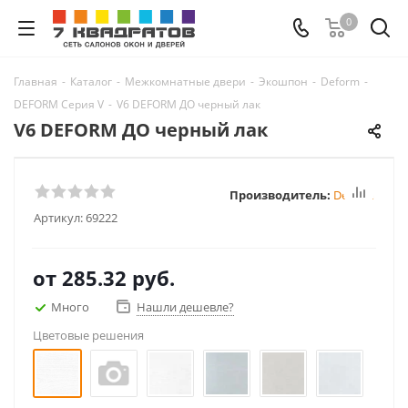
0
Главная
-
Каталог
-
Межкомнатные двери
-
Экошпон
-
Deform
-
DEFORM Серия V
-
V6 DEFORM ДО черный лак
V6 DEFORM ДО черный лак
Производитель:
Deform
Артикул:
69222
от
285.32 руб.
Много
Нашли дешевле?
Цветовые решения