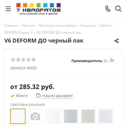
Главная
-
Каталог
-
Межкомнатные двери
-
Экошпон
-
Deform
-
DEFORM Серия V
-
V6 DEFORM ДО черный лак
V6 DEFORM ДО черный лак
Производитель:
Deform
Артикул:
69222
от
285.32 руб.
Много
Нашли дешевле?
Цветовые решения