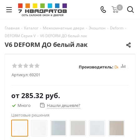
0
Главная
-
Каталог
-
Межкомнатные двери
-
Экошпон
-
Deform
-
DEFORM Серия V
-
V6 DEFORM ДО белый лак
V6 DEFORM ДО белый лак
Производитель:
Deform
Артикул:
69201
от
285.32 руб.
Много
Нашли дешевле?
Цветовые решения