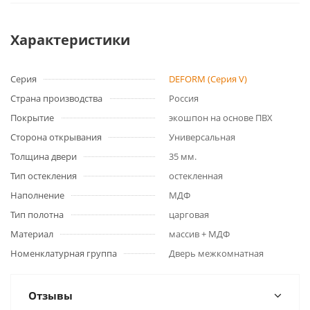
Характеристики
Серия
DEFORM (Серия V)
Страна производства
Россия
Покрытие
экошпон на основе ПВХ
Сторона открывания
Универсальная
Толщина двери
35 мм.
Тип остекления
остекленная
Наполнение
МДФ
Тип полотна
царговая
Материал
массив + МДФ
Номенклатурная группа
Дверь межкомнатная
Отзывы