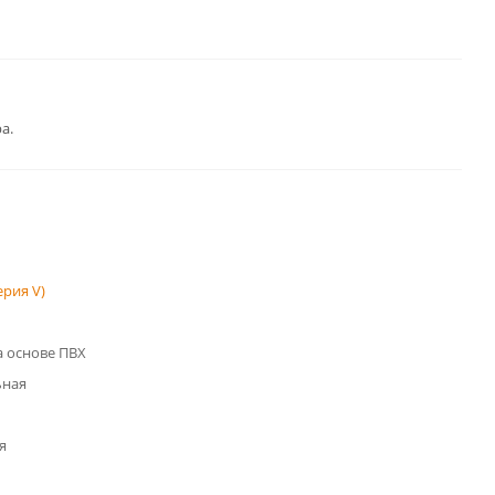
а.
рия V)
 основе ПВХ
ьная
я