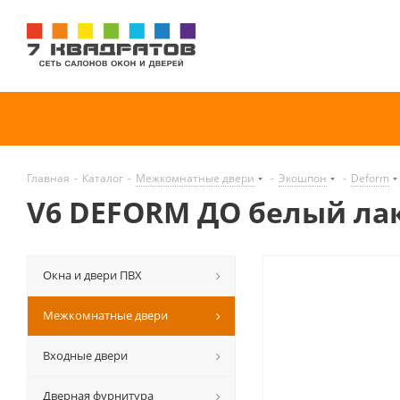
Главная
-
Каталог
-
Межкомнатные двери
-
Экошпон
-
Deform
V6 DEFORM ДО белый ла
Окна и двери ПВХ
Межкомнатные двери
Входные двери
Дверная фурнитура