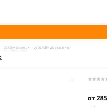
-
DEFORM Серия V
-
V6 DEFORM ДО белый лак
к
от
285