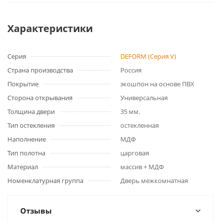
Характеристики
Серия
DEFORM (Серия V)
Страна производства
Россия
Покрытие
экошпон на основе ПВХ
Сторона открывания
Универсальная
Толщина двери
35 мм.
Тип остекления
остекленная
Наполнение
МДФ
Тип полотна
царговая
Материал
массив + МДФ
Номенклатурная группа
Дверь межкомнатная
Отзывы