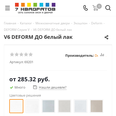
0
Главная
-
Каталог
-
Межкомнатные двери
-
Экошпон
-
Deform
-
DEFORM Серия V
-
V6 DEFORM ДО белый лак
V6 DEFORM ДО белый лак
Производитель:
Deform
Артикул:
69201
от
285.32 руб.
Много
Нашли дешевле?
Цветовые решения