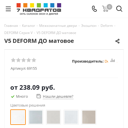
0
Главная
-
Каталог
-
Межкомнатные двери
-
Экошпон
-
Deform
-
DEFORM Серия V
-
V5 DEFORM ДО матовое
V5 DEFORM ДО матовое
Производитель:
Deform
Артикул:
69155
от
238.09 руб.
Много
Нашли дешевле?
Цветовые решения