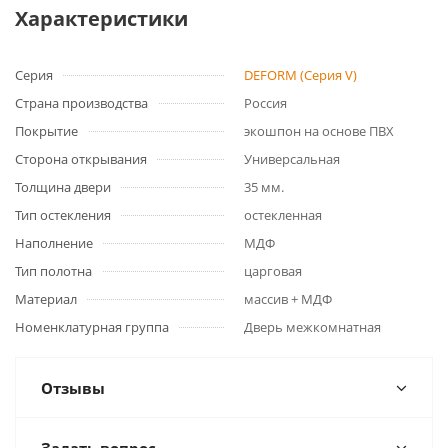
Характеристики
Серия
DEFORM (Серия V)
Страна производства
Россия
Покрытие
экошпон на основе ПВХ
Сторона открывания
Универсальная
Толщина двери
35 мм.
Тип остекления
остекленная
Наполнение
МДФ
Тип полотна
царговая
Материал
массив + МДФ
Номенклатурная группа
Дверь межкомнатная
Отзывы