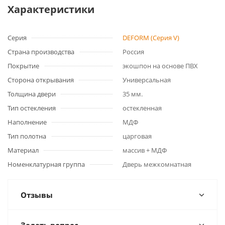
Характеристики
Серия
DEFORM (Серия V)
Страна производства
Россия
Покрытие
экошпон на основе ПВХ
Сторона открывания
Универсальная
Толщина двери
35 мм.
Тип остекления
остекленная
Наполнение
МДФ
Тип полотна
царговая
Материал
массив + МДФ
Номенклатурная группа
Дверь межкомнатная
Отзывы