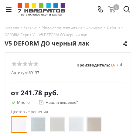
0
Главная
-
Каталог
-
Межкомнатные двери
-
Экошпон
-
Deform
-
DEFORM Серия V
-
V5 DEFORM ДО черный лак
V5 DEFORM ДО черный лак
Производитель:
Deform
Артикул:
69137
от
241.78 руб.
Много
Нашли дешевле?
Цветовые решения