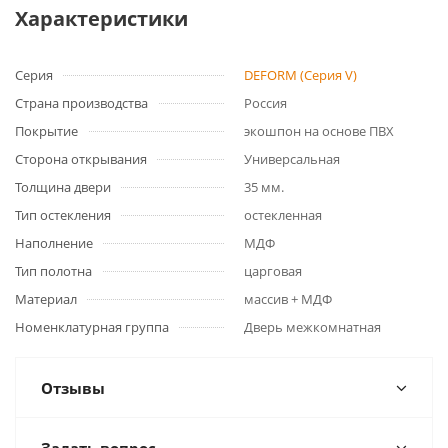
Характеристики
Серия
DEFORM (Серия V)
Страна производства
Россия
Покрытие
экошпон на основе ПВХ
Сторона открывания
Универсальная
Толщина двери
35 мм.
Тип остекления
остекленная
Наполнение
МДФ
Тип полотна
царговая
Материал
массив + МДФ
Номенклатурная группа
Дверь межкомнатная
Отзывы