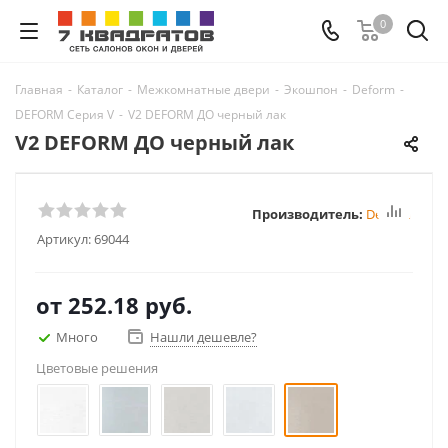
0
Главная
-
Каталог
-
Межкомнатные двери
-
Экошпон
-
Deform
-
DEFORM Серия V
-
V2 DEFORM ДО черный лак
V2 DEFORM ДО черный лак
Производитель:
Deform
Артикул:
69044
от
252.18 руб.
Много
Нашли дешевле?
Цветовые решения