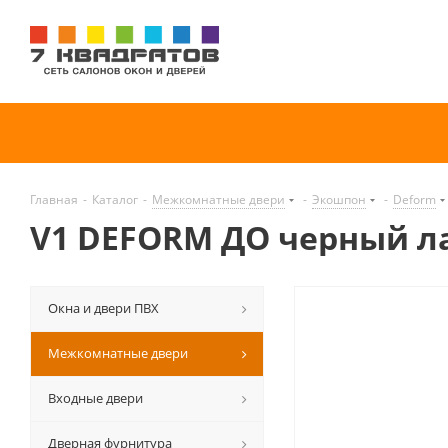
Главная
-
Каталог
-
Межкомнатные двери
-
Экошпон
-
Deform
V1 DEFORM ДО черный л
Окна и двери ПВХ
Межкомнатные двери
Входные двери
Дверная фурнитура