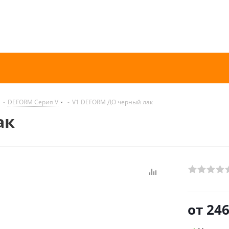
-
DEFORM Серия V
-
V1 DEFORM ДО черный лак
ак
от
246