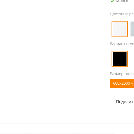
Много
Цветовые р
Вариант стек
Размер поло
600x2000 м
Поделит