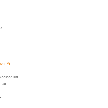
а.
рия V)
 основе ПВХ
ьная
я