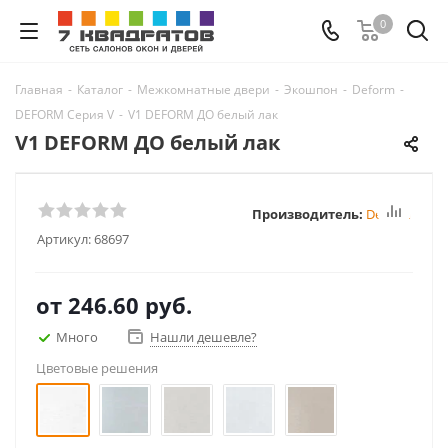
0
Главная
-
Каталог
-
Межкомнатные двери
-
Экошпон
-
Deform
-
DEFORM Серия V
-
V1 DEFORM ДО белый лак
V1 DEFORM ДО белый лак
Производитель:
Deform
Артикул:
68697
от
246.60 руб.
Много
Нашли дешевле?
Цветовые решения