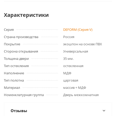
Характеристики
Серия
DEFORM (Серия V)
Страна производства
Россия
Покрытие
экошпон на основе ПВХ
Сторона открывания
Универсальная
Толщина двери
35 мм.
Тип остекления
остекленная
Наполнение
МДФ
Тип полотна
царговая
Материал
массив + МДФ
Номенклатурная группа
Дверь межкомнатная
Отзывы