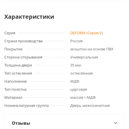
Характеристики
Серия
DEFORM (Серия V)
Страна производства
Россия
Покрытие
экошпон на основе ПВХ
Сторона открывания
Универсальная
Толщина двери
35 мм.
Тип остекления
остекленная
Наполнение
МДФ
Тип полотна
царговая
Материал
массив + МДФ
Номенклатурная группа
Дверь межкомнатная
Отзывы