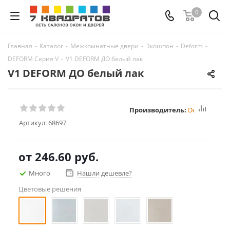
0
Главная
-
Каталог
-
Межкомнатные двери
-
Экошпон
-
Deform
-
DEFORM Серия V
-
V1 DEFORM ДО белый лак
V1 DEFORM ДО белый лак
Производитель:
Deform
Артикул:
68697
от
246.60 руб.
Много
Нашли дешевле?
Цветовые решения