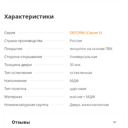
Характеристики
Серия
DEFORM (Серия V)
Страна производства
Россия
Покрытие
экошпон на основе ПВХ
Сторона открывания
Универсальная
Толщина двери
35 мм.
Тип остекления
остекленная
Наполнение
МДФ
Тип полотна
царговая
Материал
массив + МДФ
Номенклатурная группа
Дверь межкомнатная
Отзывы