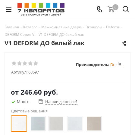
0
Главная
-
Каталог
-
Межкомнатные двери
-
Экошпон
-
Deform
-
DEFORM Серия V
-
V1 DEFORM ДО белый лак
V1 DEFORM ДО белый лак
Производитель:
Deform
Артикул:
68697
от
246.60 руб.
Много
Нашли дешевле?
Цветовые решения