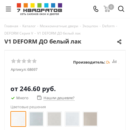
0
Главная
-
Каталог
-
Межкомнатные двери
-
Экошпон
-
Deform
-
DEFORM Серия V
-
V1 DEFORM ДО белый лак
V1 DEFORM ДО белый лак
Производитель:
Deform
Артикул:
68697
от
246.60 руб.
Много
Нашли дешевле?
Цветовые решения