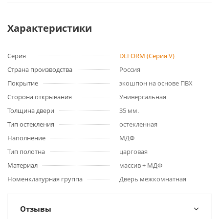
Характеристики
Серия
DEFORM (Серия V)
Страна производства
Россия
Покрытие
экошпон на основе ПВХ
Сторона открывания
Универсальная
Толщина двери
35 мм.
Тип остекления
остекленная
Наполнение
МДФ
Тип полотна
царговая
Материал
массив + МДФ
Номенклатурная группа
Дверь межкомнатная
Отзывы