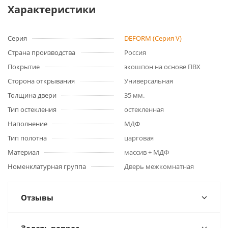
Характеристики
Серия
DEFORM (Серия V)
Страна производства
Россия
Покрытие
экошпон на основе ПВХ
Сторона открывания
Универсальная
Толщина двери
35 мм.
Тип остекления
остекленная
Наполнение
МДФ
Тип полотна
царговая
Материал
массив + МДФ
Номенклатурная группа
Дверь межкомнатная
Отзывы