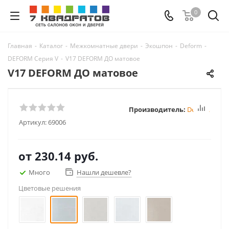
0
Главная
-
Каталог
-
Межкомнатные двери
-
Экошпон
-
Deform
-
DEFORM Серия V
-
V17 DEFORM ДО матовое
V17 DEFORM ДО матовое
Производитель:
Deform
Артикул:
69006
от
230.14 руб.
Много
Нашли дешевле?
Цветовые решения