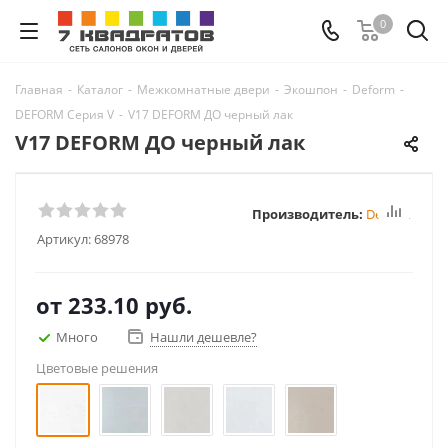
0
Главная
-
Каталог
-
Межкомнатные двери
-
Экошпон
-
Deform
-
DEFORM Серия V
-
V17 DEFORM ДО черный лак
V17 DEFORM ДО черный лак
Производитель:
Deform
Артикул:
68978
от
233.10 руб.
Много
Нашли дешевле?
Цветовые решения