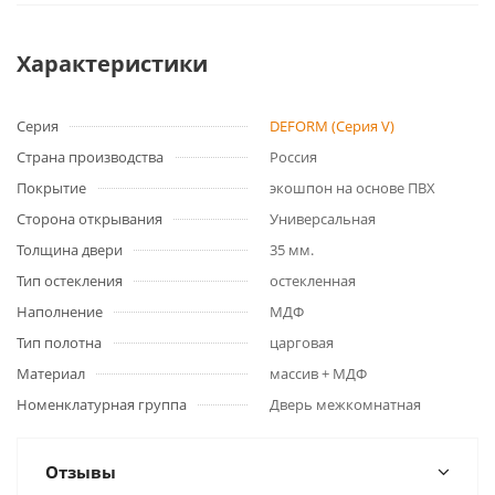
Характеристики
Серия
DEFORM (Серия V)
Страна производства
Россия
Покрытие
экошпон на основе ПВХ
Сторона открывания
Универсальная
Толщина двери
35 мм.
Тип остекления
остекленная
Наполнение
МДФ
Тип полотна
царговая
Материал
массив + МДФ
Номенклатурная группа
Дверь межкомнатная
Отзывы