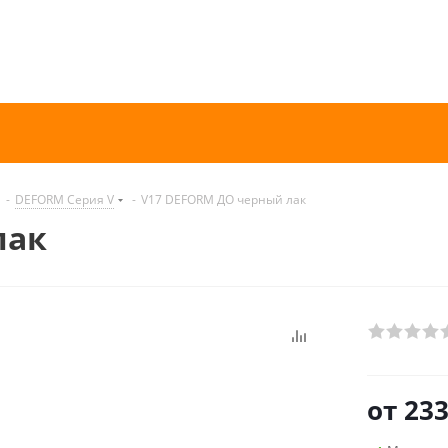
-
DEFORM Серия V
-
V17 DEFORM ДО черный лак
лак
от
233