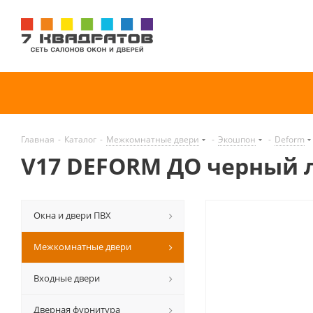
Главная
-
Каталог
-
Межкомнатные двери
-
Экошпон
-
Deform
V17 DEFORM ДО черный 
Окна и двери ПВХ
Межкомнатные двери
Входные двери
Дверная фурнитура