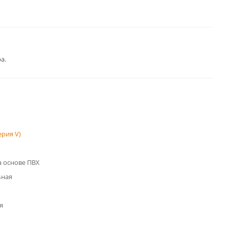
а.
рия V)
 основе ПВХ
ьная
я