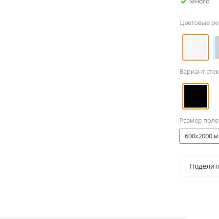
Много
Цветовые р
Вариант стек
Размер поло
600x2000 м
Поделит