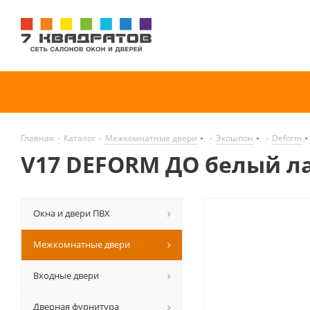
Главная
-
Каталог
-
Межкомнатные двери
-
Экошпон
-
Deform
V17 DEFORM ДО белый л
Окна и двери ПВХ
Межкомнатные двери
Входные двери
Дверная фурнитура