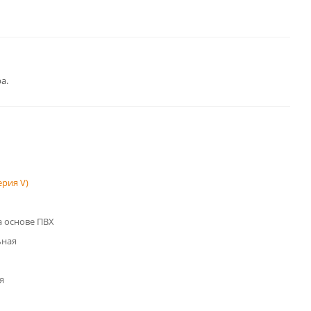
а.
рия V)
 основе ПВХ
ьная
я