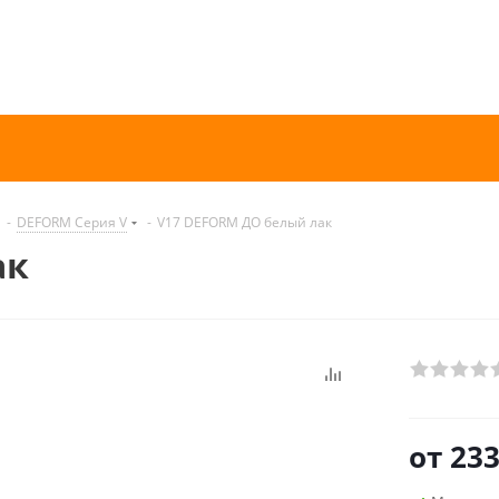
-
DEFORM Серия V
-
V17 DEFORM ДО белый лак
ак
от
233