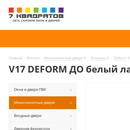
Главная
-
Каталог
-
Межкомнатные двери
-
Экошпон
-
Deform
V17 DEFORM ДО белый л
Окна и двери ПВХ
Межкомнатные двери
Входные двери
Дверная фурнитура