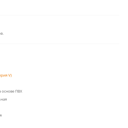
а.
рия V)
 основе ПВХ
ьная
я