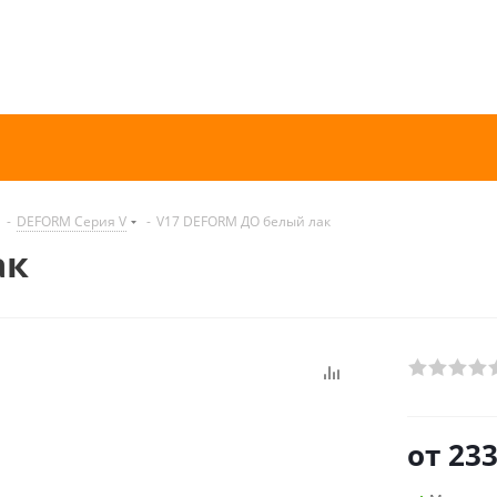
-
DEFORM Серия V
-
V17 DEFORM ДО белый лак
ак
от
233