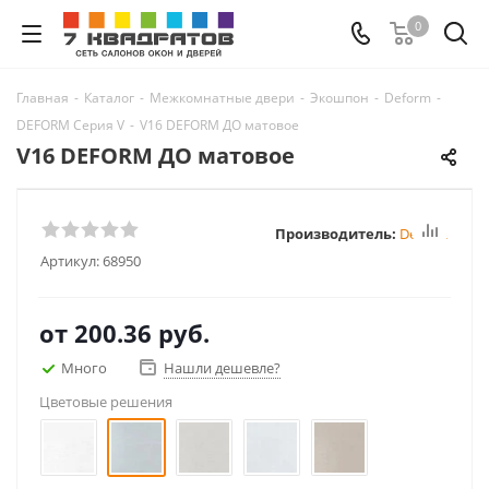
0
Главная
-
Каталог
-
Межкомнатные двери
-
Экошпон
-
Deform
-
DEFORM Серия V
-
V16 DEFORM ДО матовое
V16 DEFORM ДО матовое
Производитель:
Deform
Артикул:
68950
от
200.36 руб.
Много
Нашли дешевле?
Цветовые решения