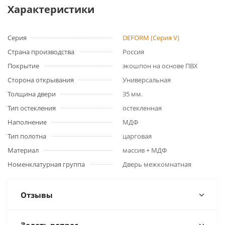
Характеристики
Серия
DEFORM (Серия V)
Страна производства
Россия
Покрытие
экошпон на основе ПВХ
Сторона открывания
Универсальная
Толщина двери
35 мм.
Тип остекления
остекленная
Наполнение
МДФ
Тип полотна
царговая
Материал
массив + МДФ
Номенклатурная группа
Дверь межкомнатная
Отзывы