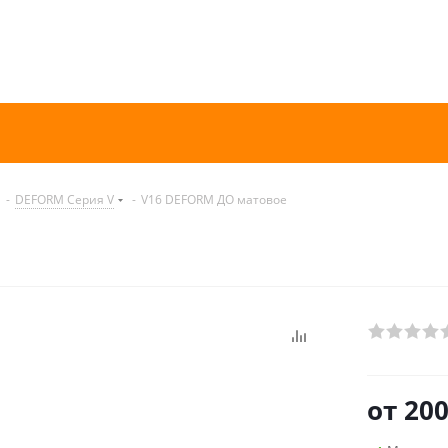
-
DEFORM Серия V
-
V16 DEFORM ДО матовое
от
200