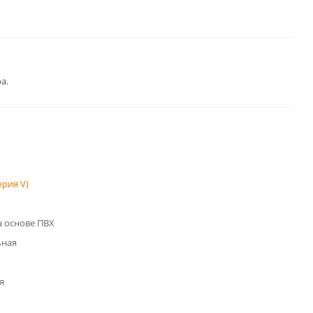
а.
рия V)
 основе ПВХ
ьная
я