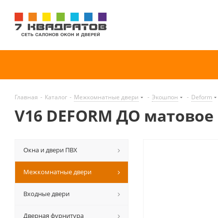
Главная
-
Каталог
-
Межкомнатные двери
-
Экошпон
-
Deform
V16 DEFORM ДО матовое
Окна и двери ПВХ
Межкомнатные двери
Входные двери
Дверная фурнитура