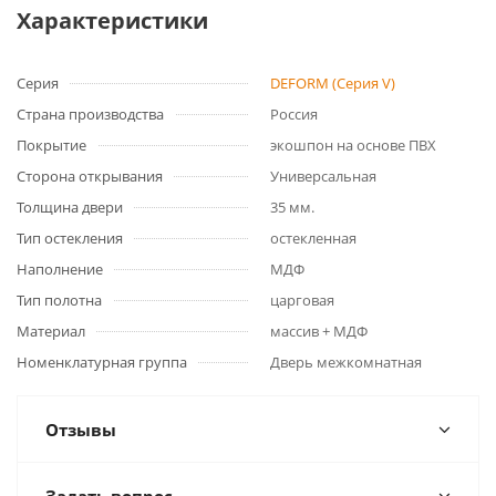
Характеристики
Серия
DEFORM (Серия V)
Страна производства
Россия
Покрытие
экошпон на основе ПВХ
Сторона открывания
Универсальная
Толщина двери
35 мм.
Тип остекления
остекленная
Наполнение
МДФ
Тип полотна
царговая
Материал
массив + МДФ
Номенклатурная группа
Дверь межкомнатная
Отзывы