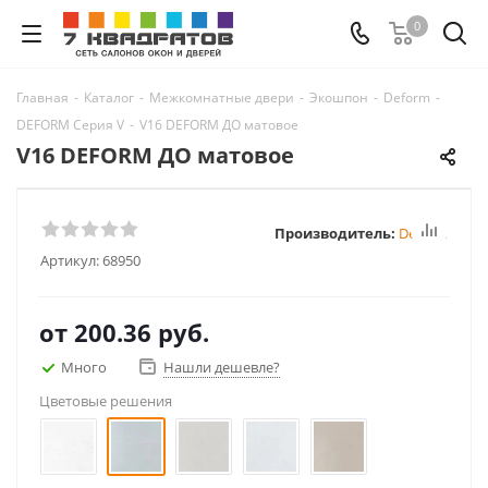
0
Главная
-
Каталог
-
Межкомнатные двери
-
Экошпон
-
Deform
-
DEFORM Серия V
-
V16 DEFORM ДО матовое
V16 DEFORM ДО матовое
Производитель:
Deform
Артикул:
68950
от
200.36 руб.
Много
Нашли дешевле?
Цветовые решения