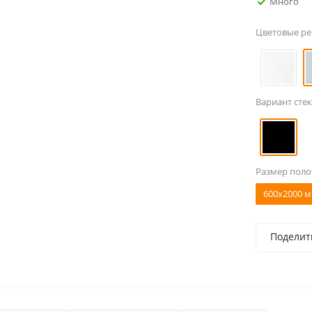
Много
Цветовые р
Вариант стек
Размер поло
600x2000 м
Поделит