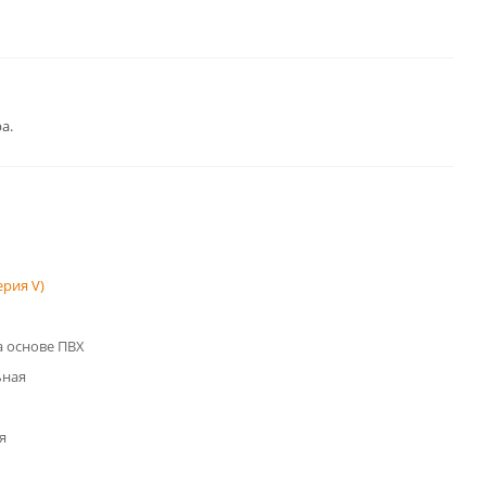
а.
рия V)
 основе ПВХ
ьная
я