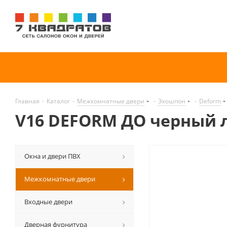
Главная
-
Каталог
-
Межкомнатные двери
-
Экошпон
-
Deform
V16 DEFORM ДО черный 
Окна и двери ПВХ
Межкомнатные двери
Входные двери
Дверная фурнитура