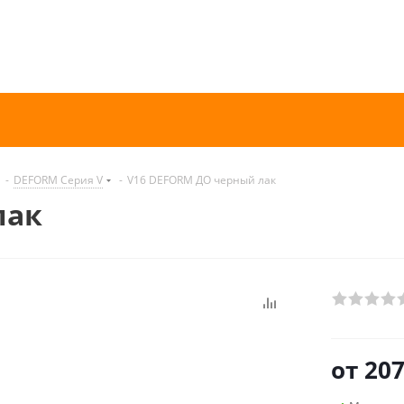
-
DEFORM Серия V
-
V16 DEFORM ДО черный лак
лак
от
207