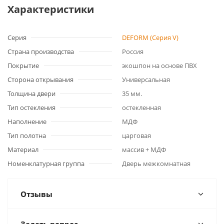
Характеристики
Серия
DEFORM (Серия V)
Страна производства
Россия
Покрытие
экошпон на основе ПВХ
Сторона открывания
Универсальная
Толщина двери
35 мм.
Тип остекления
остекленная
Наполнение
МДФ
Тип полотна
царговая
Материал
массив + МДФ
Номенклатурная группа
Дверь межкомнатная
Отзывы