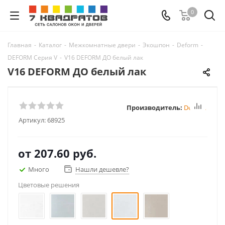
0
Главная
-
Каталог
-
Межкомнатные двери
-
Экошпон
-
Deform
-
DEFORM Серия V
-
V16 DEFORM ДО белый лак
V16 DEFORM ДО белый лак
Производитель:
Deform
Артикул:
68925
от
207.60 руб.
Много
Нашли дешевле?
Цветовые решения