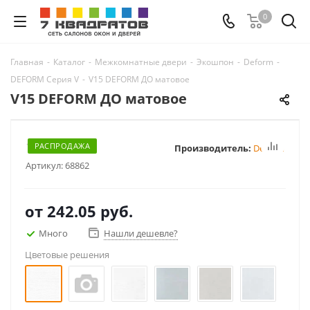
0
Главная
-
Каталог
-
Межкомнатные двери
-
Экошпон
-
Deform
-
DEFORM Серия V
-
V15 DEFORM ДО матовое
V15 DEFORM ДО матовое
РАСПРОДАЖА
Производитель:
Deform
Артикул:
68862
от
242.05 руб.
Много
Нашли дешевле?
Цветовые решения