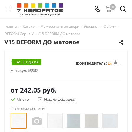
0
Главная
-
Каталог
-
Межкомнатные двери
-
Экошпон
-
Deform
-
DEFORM Серия V
-
V15 DEFORM ДО матовое
V15 DEFORM ДО матовое
РАСПРОДАЖА
Производитель:
Deform
Артикул:
68862
от
242.05 руб.
Много
Нашли дешевле?
Цветовые решения