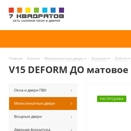
Главная
-
Каталог
-
Межкомнатные двери
-
Экошпон
-
Deform
V15 DEFORM ДО матовое
Окна и двери ПВХ
РАСПРОДАЖА
Межкомнатные двери
Входные двери
Дверная фурнитура