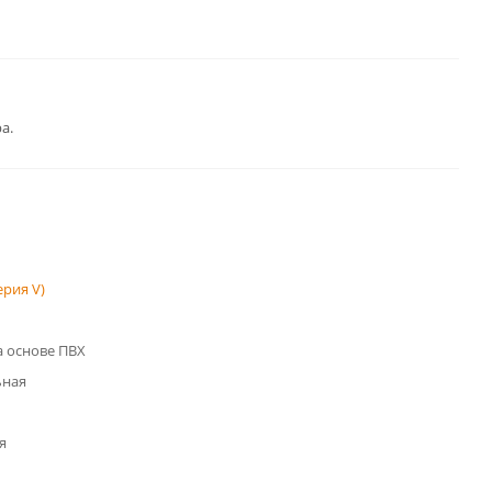
а.
рия V)
 основе ПВХ
ьная
я