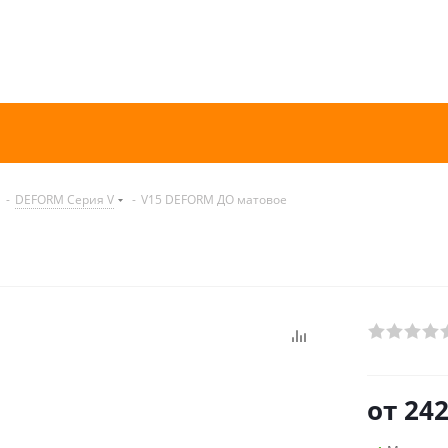
-
DEFORM Серия V
-
V15 DEFORM ДО матовое
от
242