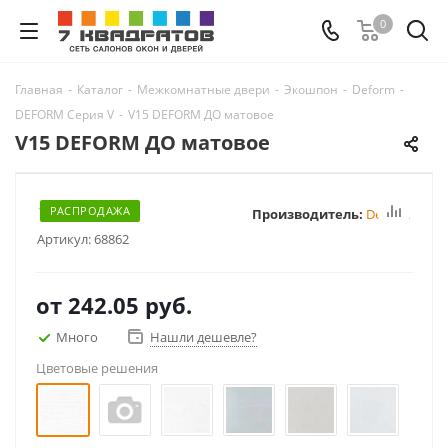
0
Главная
-
Каталог
-
Межкомнатные двери
-
Экошпон
-
Deform
-
DEFORM Серия V
-
V15 DEFORM ДО матовое
V15 DEFORM ДО матовое
РАСПРОДАЖА
Производитель:
Deform
Артикул:
68862
от
242.05 руб.
Много
Нашли дешевле?
Цветовые решения