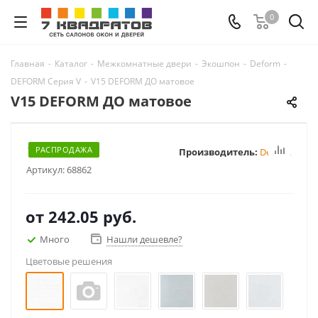
0
Главная
-
Каталог
-
Межкомнатные двери
-
Экошпон
-
Deform
-
DEFORM Серия V
-
V15 DEFORM ДО матовое
V15 DEFORM ДО матовое
РАСПРОДАЖА
Производитель:
Deform
Артикул:
68862
от
242.05 руб.
Много
Нашли дешевле?
Цветовые решения