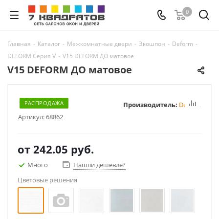
0
Главная
-
Каталог
-
Межкомнатные двери
-
Экошпон
-
Deform
-
DEFORM Серия V
-
V15 DEFORM ДО матовое
V15 DEFORM ДО матовое
РАСПРОДАЖА
Производитель:
Deform
Артикул:
68862
от
242.05 руб.
Много
Нашли дешевле?
Цветовые решения