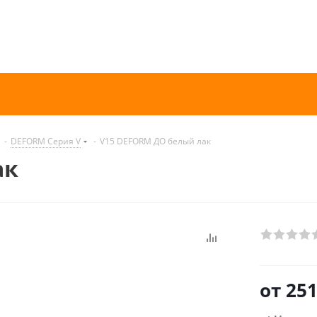
-
DEFORM Серия V
-
V15 DEFORM ДО белый лак
ак
от
251