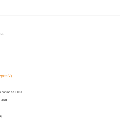
а.
рия V)
 основе ПВХ
ьная
я