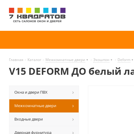
Главная
-
Каталог
-
Межкомнатные двери
-
Экошпон
-
Deform
V15 DEFORM ДО белый л
Окна и двери ПВХ
Межкомнатные двери
Входные двери
Дверная фурнитура