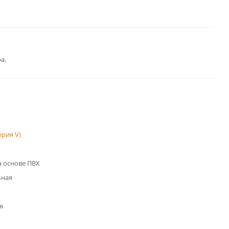
а.
рия V)
 основе ПВХ
ьная
я