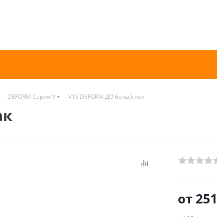
-
DEFORM Серия V
-
V15 DEFORM ДО белый лак
ак
от
251