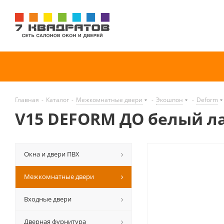
Главная
-
Каталог
-
Межкомнатные двери
-
Экошпон
-
Deform
V15 DEFORM ДО белый л
Окна и двери ПВХ
Межкомнатные двери
Входные двери
Дверная фурнитура