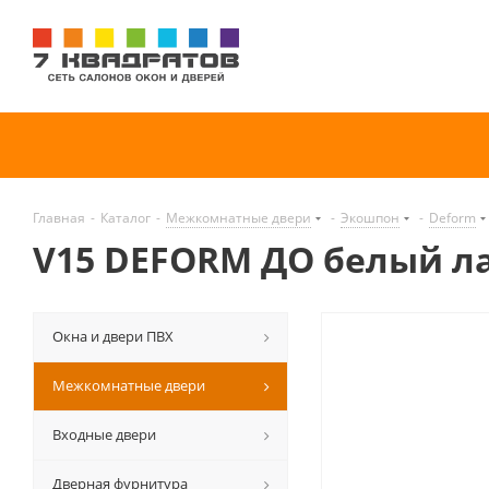
Главная
-
Каталог
-
Межкомнатные двери
-
Экошпон
-
Deform
V15 DEFORM ДО белый л
Окна и двери ПВХ
Межкомнатные двери
Входные двери
Дверная фурнитура