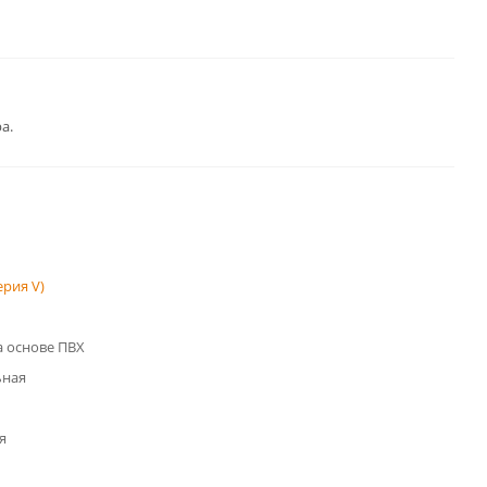
а.
рия V)
 основе ПВХ
ьная
я