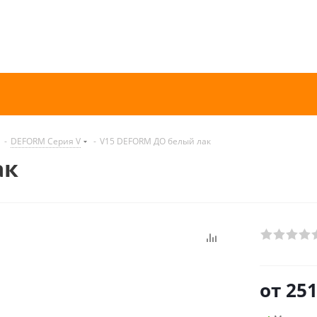
-
DEFORM Серия V
-
V15 DEFORM ДО белый лак
ак
от
251