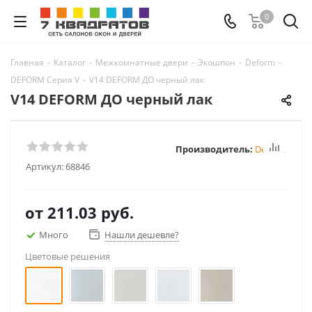
0
Главная
-
Каталог
-
Межкомнатные двери
-
Экошпон
-
Deform
-
DEFORM Серия V
-
V14 DEFORM ДО черный лак
V14 DEFORM ДО черный лак
Производитель:
Deform
Артикул:
68846
от
211.03 руб.
Много
Нашли дешевле?
Цветовые решения