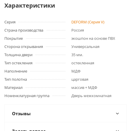
Характеристики
Серия
DEFORM (Серия V)
Страна производства
Россия
Покрытие
экошпон на основе ПВХ
Сторона открывания
Универсальная
Толщина двери
35 мм.
Тип остекления
остекленная
Наполнение
МДФ
Тип полотна
царговая
Материал
массив + МДФ
Номенклатурная группа
Дверь межкомнатная
Отзывы