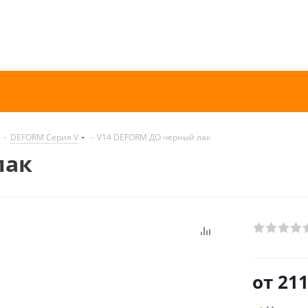
-
DEFORM Серия V
-
V14 DEFORM ДО черный лак
лак
от
211