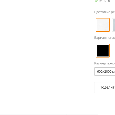
Много
Цветовые р
Вариант стек
Размер поло
600x2000 м
Поделит