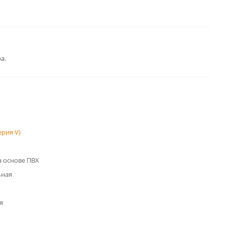
а.
рия V)
 основе ПВХ
ьная
я