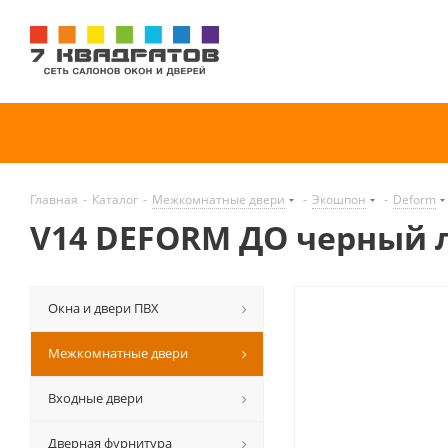
Главная
-
Каталог
-
Межкомнатные двери
-
Экошпон
-
Deform
V14 DEFORM ДО черный 
Окна и двери ПВХ
Межкомнатные двери
Входные двери
Дверная фурнитура