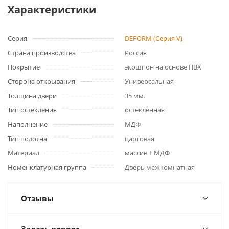
Характеристики
Серия
DEFORM (Серия V)
Страна производства
Россия
Покрытие
экошпон на основе ПВХ
Сторона открывания
Универсальная
Толщина двери
35 мм.
Тип остекления
остекленная
Наполнение
МДФ
Тип полотна
царговая
Материал
массив + МДФ
Номенклатурная группа
Дверь межкомнатная
Отзывы