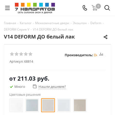
0
Главная
-
Каталог
-
Межкомнатные двери
-
Экошпон
-
Deform
-
DEFORM Серия V
-
V14 DEFORM ДО белый лак
V14 DEFORM ДО белый лак
Производитель:
Deform
Артикул:
68814
от
211.03 руб.
Много
Нашли дешевле?
Цветовые решения