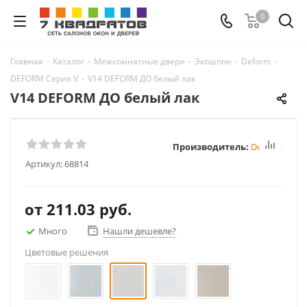
0
Главная
-
Каталог
-
Межкомнатные двери
-
Экошпон
-
Deform
-
DEFORM Серия V
-
V14 DEFORM ДО белый лак
V14 DEFORM ДО белый лак
Производитель:
Deform
Артикул:
68814
от
211.03 руб.
Много
Нашли дешевле?
Цветовые решения