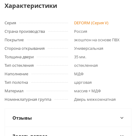
Характеристики
Серия
DEFORM (Серия V)
Страна производства
Россия
Покрытие
экошпон на основе ПВХ
Сторона открывания
Универсальная
Толщина двери
35 мм.
Тип остекления
остекленная
Наполнение
МДФ
Тип полотна
царговая
Материал
массив + МДФ
Номенклатурная группа
Дверь межкомнатная
Отзывы